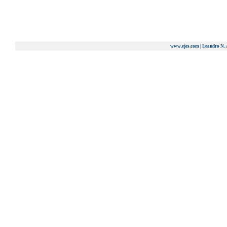
www.ejes.com | Leandro N. 